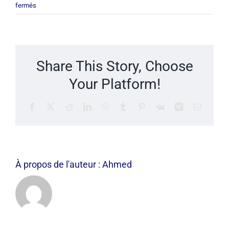
sur
fermés
Comment
valider
ma
formation
Share This Story, Choose
en
hygiène
Your Platform!
et
salubrité
Facebook
X
Reddit
LinkedIn
WhatsApp
Tumblr
Pinterest
Vk
Xing
Email
;
un
examen
est-
il
À propos de l'auteur :
Ahmed
prévu
?