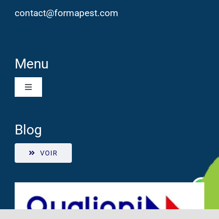
contact@formapest.com
Menu
Toggle
Navigation
Qui sommes-nous ?
Blog
Nos formations
VOIR
Agenda & Tarifs
Renouvellement