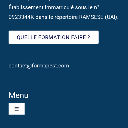
Établissement immatriculé sous le n°
0923344K dans le répertoire RAMSESE (UAI).
QUELLE FORMATION FAIRE ?
contact@formapest.com
Menu
Toggle
Navigation
Qui sommes-nous ?