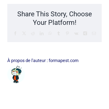
est-
il
Share This Story, Choose
bien
habilité
Your Platform!
par
le
Facebook
X
Reddit
LinkedIn
WhatsApp
Tumblr
Pinterest
Vk
Xing
Email
ministère
?
À propos de l'auteur :
formapest.com