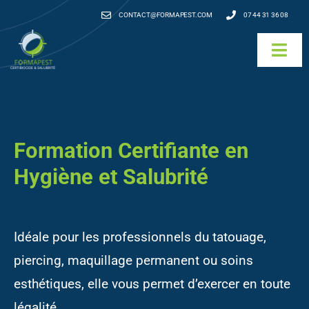
Passer
CONTACT@FORMAPEST.COM
07 44 31 36 08
au
Togg
contenu
Navi
Qui sommes-nous ?
Nos formations
Formation Certifiante en
Hygiène et Salubrité
Nos autres formations
Agenda & Tarifs
Idéale pour les professionnels du tatouage,
Renouvellement
piercing, maquillage permanent ou soins
esthétiques, elle vous permet d’exercer en toute
Financement
légalité.